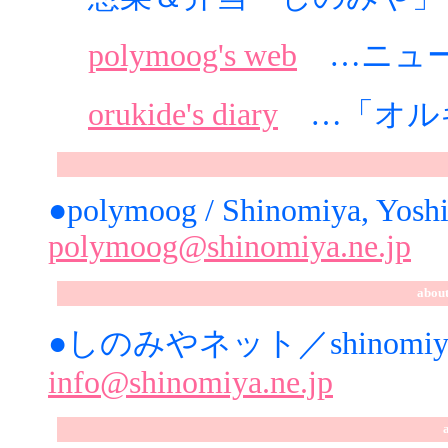
polymoog's web
…ニュー
orukide's diary
…「オル
●polymoog / Shinomiya, Yosh
polymoog@shinomiya.ne.jp
about
●しのみやネット／shinomiya n
info@shinomiya.ne.jp