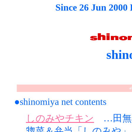
Since 26 Jun 2000 
shin
a
●shinomiya net contents
しのみやチキン
…田無ア
惣菜＆弁当「しのみや」